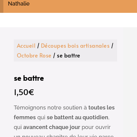
Nathalie
Accueil
/
Découpes bois artisanales
/
Octobre Rose
/ se battre
se battre
1,50
€
Témoignons notre soutien à
toutes les
femmes
qui
se battent au quotidien
,
qui
avancent chaque jour
pour ouvrir
un nouveau chapitre de leur vie parce