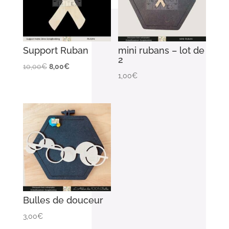
Support Ruban
mini rubans – lot de
2
Le
Le
10,00
€
8,00
€
1,00
€
prix
prix
initial
actuel
était :
est :
10,00€.
8,00€.
Bulles de douceur
3,00
€